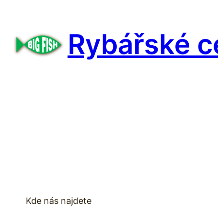
Přeskočit
na
Rybářské c
obsah
Kde nás najdete